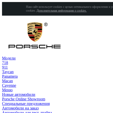
Наш сайт использует cookies с целью оптимального оформления и у
cookies.
Дополнительная информация о cookies.
Модели
718
911
Taycan
Panamera
Macan
Cayenne
Меню
Новые автомобили
Porsche Online Showroom
Специальные предложения
Автомобили на заказ
Автомобили для тест-драйва