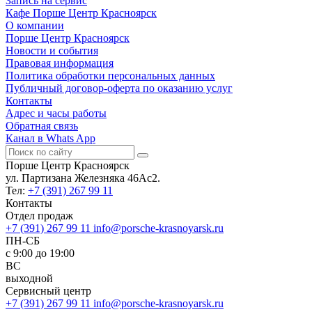
Запись на сервис
Кафе Порше Центр Красноярск
О компании
Порше Центр Красноярск
Новости и события
Правовая информация
Политика обработки персональных данных
Публичный договор-оферта по оказанию услуг
Контакты
Адрес и часы работы
Обратная связь
Канал в Whats App
Порше Центр Красноярск
ул. Партизана Железняка 46Ас2.
Тел:
+7 (391) 267 99 11
Контакты
Отдел продаж
+7 (391) 267 99 11
info@porsche-krasnoyarsk.ru
ПН-СБ
c 9:00 до 19:00
ВС
выходной
Сервисный центр
+7 (391) 267 99 11
info@porsche-krasnoyarsk.ru