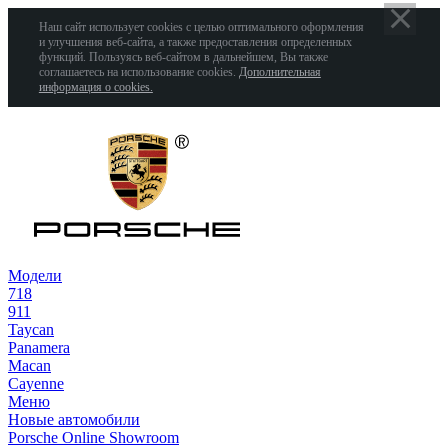
Наш сайт использует cookies с целью оптимального оформления
и улучшения веб-сайта, а также предоставления определенных
функций. Пользуясь веб-сайтом в дальнейшем, Вы также
соглашаетесь на использование cookies.
Дополнительная
информация о cookies.
Модели
718
911
Taycan
Panamera
Macan
Cayenne
Меню
Новые автомобили
Porsche Online Showroom