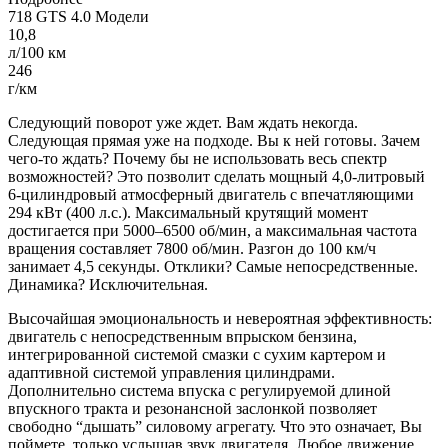
718 GTS 4.0 Модели
10,8
л/100 км
246
г/км
Следующий поворот уже ждет. Вам ждать некогда.
Следующая прямая уже на подходе. Вы к ней готовы. Зачем
чего-то ждать? Почему бы не использовать весь спектр
возможностей? Это позволит сделать мощный 4,0-литровый
6-цилиндровый атмосферный двигатель с впечатляющими
294 кВт (400 л.с.). Максимальный крутящий момент
достигается при 5000–6500 об/мин, а максимальная частота
вращения составляет 7800 об/мин. Разгон до 100 км/ч
занимает 4,5 секунды. Отклики? Самые непосредственные.
Динамика? Исключительная.
Высочайшая эмоциональность и невероятная эффективность:
двигатель с непосредственным впрыском бензина,
интегрированной системой смазки с сухим картером и
адаптивной системой управления цилиндрами.
Дополнительно система впуска с регулируемой длиной
впускного тракта и резонансной заслонкой позволяет
свободно “дышать” силовому агрегату. Что это означает, Вы
поймете, только услышав звук двигателя. Любое движение