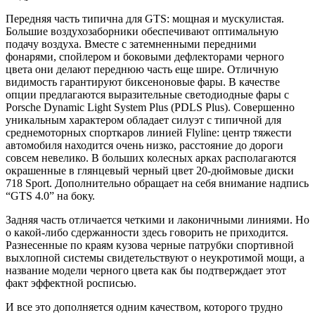
Передняя часть типична для GTS: мощная и мускулистая.
Большие воздухозаборники обеспечивают оптимальную
подачу воздуха. Вместе с затемненными передними
фонарями, спойлером и боковыми дефлекторами черного
цвета они делают переднюю часть еще шире. Отличную
видимость гарантируют биксеноновые фары. В качестве
опции предлагаются выразительные светодиодные фары с
Porsche
Dynamic Light System Plus (PDLS Plus). Совершенно
уникальным характером обладает силуэт с типичной для
среднемоторных спорткаров линией Flyline: центр тяжести
автомобиля находится очень низко, расстояние до дороги
совсем невелико. В больших колесных арках располагаются
окрашенные в глянцевый черный цвет 20-дюймовые диски
718 Sport. Дополнительно обращает на себя внимание надпись
“GTS 4.0” на боку.
Задняя часть отличается четкими и лаконичными линиями. Но
о какой-либо сдержанности здесь говорить не приходится.
Разнесенные по краям кузова черные патрубки спортивной
выхлопной системы свидетельствуют о неукротимой мощи, а
название модели черного цвета как бы подтверждает этот
факт эффектной росписью.
И все это дополняется одним качеством, которого трудно