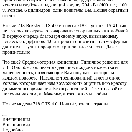
чувства и глубоко западающий в душу. 294 кВт (400 л.с.), 100
%
Porsche
, 6 цилиндров, один водитель: Вы. Пошел обратный
отсчет ...
Новый 718
Boxster
GTS 4.0 и новый 718
Cayman
GTS 4.0 как
нельзя лучше отражают очарование спортивных автомобилей.
В первую очередь благодаря своему звуку, вызывающему
всплеск эндорфинов: 4,0-литровый оппозитный атмосферный
двигатель звучит породисто, хрипло, классически. Даже
пронзительно.
Что еще? Среднемоторная концепция. Типичное решение для
718. Оно обуславливает выдающиеся ходовые качества и
маневренность, позволяющие Вам ощущать восторг на
каждом повороте. Идеально тренированный атлет в стиле
Porsche
, который дает нам возможность ощутить всю красоту
динамичного движения. Без ограничений. Так что давайте
получим максимум. Максимум того, что мы любим.
Новые модели 718 GTS 4.0. Новый уровень страсти.
Внешний вид
Внешний вид
Подробнее