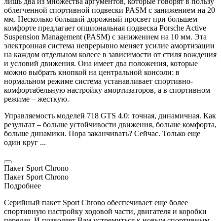
лишь два из множества аргументов, которые говорят в пользу
облегченной спортивной подвески PASM с занижением на 20
мм. Несколько больший дорожный просвет при большем
комфорте предлагает опциональная подвеска
Porsche
Active
Suspension Management (PASM) с занижением на 10 мм. Эта
электронная система непрерывно меняет усилие амортизации
на каждом отдельном колесе в зависимости от стиля вождения
и условий движения. Она имеет два положения, которые
можно выбрать кнопкой на центральной консоли: в
нормальном режиме система устанавливает спортивно-
комфортабельную настройку амортизаторов, а в спортивном
режиме – жесткую.
Управляемость моделей 718 GTS 4.0: точная, динамичная. Как
результат – больше устойчивости движения, больше комфорта,
больше динамики. Пора заканчивать? Сейчас. Только еще
один круг ...
Пакет Sport Chrono
Пакет Sport Chrono
Подробнее
Серийный пакет Sport Chrono обеспечивает еще более
спортивную настройку ходовой части, двигателя и коробки
передач. И позволяет Вам устремиться к новым спортивным