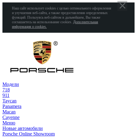
Наш сайт использует cookies с целью оптимального оформления
и улучшения веб-сайта, а также предоставления определенных
функций. Пользуясь веб-сайтом в дальнейшем, Вы также
соглашаетесь на использование cookies.
Дополнительная
информация о cookies.
Модели
718
911
Taycan
Panamera
Macan
Cayenne
Меню
Новые автомобили
Porsche Online Showroom