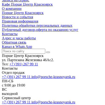
Запись на сервис
Кафе Порше Центр Красноярск
О компании
Порше Центр Красноярск
Новости и события
Правовая информация
Политика обработки персональных данных
Публичный договор-оферта по оказанию услуг
Контакты
Адрес и часы работы
Обратная связь
Канал в Whats App
Порше Центр Красноярск
ул. Партизана Железняка 46Ас2.
Тел:
+7 (391) 267 99 11
Контакты
Отдел продаж
+7 (391) 267 99 11
info@porsche-krasnoyarsk.ru
ПН-СБ
c 9:00 до 19:00
ВС
выходной
Сервисный центр
+7 (391) 267 99 11
info@porsche-krasnoyarsk.ru