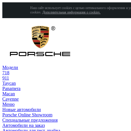
Наш сайт использует cookies с целью оптимального оформления и у
cookies.
Дополнительная информация о cookies.
Модели
718
911
Taycan
Panamera
Macan
Cayenne
Меню
Новые автомобили
Porsche Online Showroom
Специальные предложения
Автомобили на заказ
Автомобили для тест-драйва