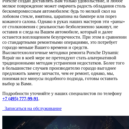
Porsche создан доставлять Вам только удовольствие, и любое
мелкое повреждение может омрачить радость обладания столь
бескомпромиссным автомобилем: будь то мелкий скол на
лобовом стекле, вмятина, царапина на бампере или порез
кожаного салона. Однако в руках наших мастеров эти «раны»
от столкновения с реальностью безболезненно заживут, не
оставив и следа на Вашем автомобиле, который и далее
останется воплощением безупречности. При этом в сравнении
со стандартными ремонтными операциями, это потребует
гораздо меньше Вашего времени и средств.
Высокотехнологичные методики ремонта Porsche Dynamic
Repair ни в коей мере не претендуют стать альтернативой
традиционными методам устранения недостатков. Более того
в большинстве случаев производителю гораздо выгоднее
предложить замену запчасти, чем ее ремонт, однако, мы,
понимая все минусы подобного подхода, готовы оставить
выбор за Вами.
Подробности уточняйте у наших специалистов по телефону
+7 (495) 777-99-91
.
Записаться на обслуживание