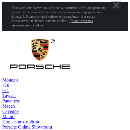
Наш сайт использует cookies с целью оптимального оформления
и улучшения веб-сайта, а также предоставления определенных
функций. Пользуясь веб-сайтом в дальнейшем, Вы также
соглашаетесь на использование cookies.
Дополнительная
информация о cookies.
Модели
718
911
Taycan
Panamera
Macan
Cayenne
Меню
Новые автомобили
Porsche Online Showroom