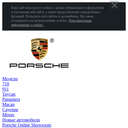
Наш сайт использует cookies с целью оптимального оформления
и улучшения веб-сайта, а также предоставления определенных
функций. Пользуясь веб-сайтом в дальнейшем, Вы также
соглашаетесь на использование cookies.
Дополнительная
информация о cookies.
Модели
718
911
Taycan
Panamera
Macan
Cayenne
Меню
Новые автомобили
Porsche Online Showroom