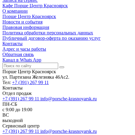
Запись на сервис
Кафе Порше Центр Красноярск
О компании
Порше Центр Красноярск
Новости и события
Правовая информация
Политика обработки персональных данных
Публичный договор-оферта по оказанию услуг
Контакты
Адрес и часы работы
Обратная связь
Канал в Whats App
Порше Центр Красноярск
ул. Партизана Железняка 46Ас2.
Тел:
+7 (391) 267 99 11
Контакты
Отдел продаж
+7 (391) 267 99 11
info@porsche-krasnoyarsk.ru
ПН-СБ
c 9:00 до 19:00
ВС
выходной
Сервисный центр
+7 (391) 267 99 11
info@porsche-krasnoyarsk.ru