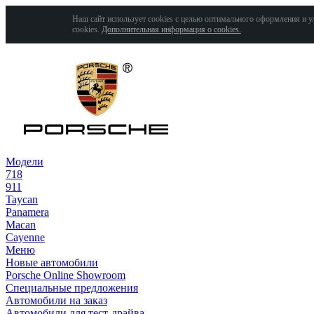
Наш сайт использует cookies с целью оптимального оформления и у
cookies.
Дополнительная информация о cookies.
Модели
718
911
Taycan
Panamera
Macan
Cayenne
Меню
Новые автомобили
Porsche Online Showroom
Специальные предложения
Автомобили на заказ
Автомобили для тест-драйва